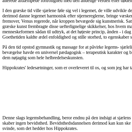
allerede afdæmpede fortrolighed med den åndelige verden efter døden
I den græske tid ville sjælene føle sig vel i legemet, de ville udvikle
derimod danne legemet harmonisk efter stjernereglerne, bringe væske
fremover, Venus regerede, når kroppen bevægede sig kunstnerisk. Saturn
græske kunst frembragte disse uefterlignelige skikkelser, hos hvem ma
menneskeformen sådan til udtryk, at det højeste princip, ånden - i dag
Goethetiden kaldte ædel enfoldighed og stille storhed, to egenskaber
På den tid opstod gymnastik og massage for at påvirke legems- sjæle
bevægelse havde en universel pædagogisk – terapeutisk karakter og bl
dem nøjagtig som hele helbredelseskunsten.
Hippokrates' ledesætninger, som er overleveret til os, og som jeg har
Denne slags legemsbehandling, beror endnu på den indsigt at sjælens 
skaber ingen bevidsthed. Bevidsthedsdannelsen derimod kan kun ske 
svinde, som det hedder hos Hippokrates.