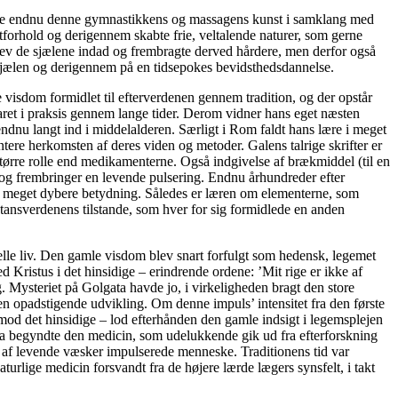
vede endnu denne gymnastikkens og massagens kunst i samklang med
ftforhold og derigennem skabte frie, veltalende naturer, som gerne
rev de sjælene indad og frembragte derved hårdere, men derfor også
 sjælen og derigennem på en tidsepokes bevidsthedsdannelse.
visdom formidlet til efterverdenen gennem tradition, og der opstår
ret i praksis gennem lange tider. Derom vidner hans eget næsten
ndnu langt ind i middelalderen. Særligt i Rom faldt hans lære i meget
tere herkomsten af deres viden og metoder. Galens talrige skrifter er
 større rolle end medikamenterne. Også indgivelse af brækmiddel (til en
d og frembringer en levende pulsering. Endnu århundreder efter
en meget dybere betydning. Således er læren om elementerne, som
bstansverdenens tilstande, som hver for sig formidlede en anden
elle liv. Den gamle visdom blev snart forfulgt som hedensk, legemet
d Kristus i det hinsidige – erindrende ordene: ’Mit rige er ikke af
g. Mysteriet på Golgata havde jo, i virkeligheden bragt den store
en opadstigende udvikling. Om denne impuls’ intensitet fra den første
mod det hinsidige – lod efterhånden den gamle indsigt i legemsplejen
. Da begyndte den medicin, som udelukkende gik ud fra efterforskning
et af levende væsker impulserede menneske. Traditionens tid var
rlige medicin forsvandt fra de højere lærde lægers synsfelt, i takt