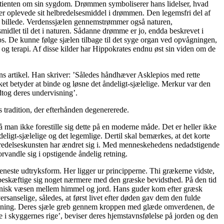
atienten om sin sygdom. Drømmen symboliserer hans lidelser, hvad
er oplevede sit helbredelsesmiddel i drømmen. Den legemsfri del af
ke billede. Verdenssjælen gennemstrømmer også naturen,
midlet til det i naturen. Sådanne drømme er jo, endda beskrevet i
s. De kunne følge sjælen tilbage til det syge organ ved opvågningen,
 terapi. Af disse kilder har Hippokrates endnu øst sin viden om de
ns artikel. Han skriver: ’Således håndhæver Asklepios med rette
 betyder at binde og løsne det åndeligt-sjælelige. Merkur var den
dtog deres undervisning’.
 tradition, der efterhånden degenererede.
 man ikke forestille sig dette på en moderne måde. Det er heller ikke
eligt-sjælelige og det legemlige. Dertil skal bemærkes, at det korte
bredelseskunsten har ændret sig i. Med menneskehedens nedadstigende
rvandle sig i opstigende åndelig retning.
eneste udtryksform. Her ligger ur principperne. Thi grækerne vidste,
 beskæftige sig noget nærmere med den græske bevidsthed. På den tid
rmonisk væsen mellem himmel og jord. Hans guder kom efter græsk
anselige, således, at først livet efter døden gav dem den fulde
rstemning. Deres sjæle greb gennem kroppen med glæde omverdenen, de
ge i skyggernes rige’, beviser deres hjemstavnsfølelse på jorden og den