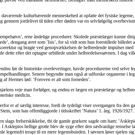
n daværende kulturbærende menneskehed at opfatte det fysiske legeme, i
 og gennem jordelivet til tiden efter døden var en selvfølgelig overbevi
tempelsøvn’, rene åndelige procedurer. Skolede præstelæger kunne diri
lede’, dengang æret som ’Isis’, for så vidt som hun forestillede billed
orrektur og bragte ved genopvækkelsen de helbredende impulser med tilb
e dette efter det optagne urbillede under helbredelsessøvnen. I dag vi
ndnu før de historiske overleveringer, havde procedurerne ved selve le
ved tempelhandlinger. Senere begyndte man også at udforske organerne i 
 af Hermes lød: ’Foroven er alt som forneden’.
d sjælens veje man forfølger, og endnu er lægen en præstelæge og helbr
oteriske medicin.
for er af særlig interesse, fordi de tydeligt viser overgangen fra den 
 Stein, som han offentliggjorde i tidsskriftet ’Natura’ 1. årg. 1926/1927.
n slags frelserskikkelse, thi de gamle grækere sagde om ham: ’Asklepio
 I Asklepios hellige grotte blev de syge efter den sædvanlige renselse l
legemsfri terapi til en mere legemsbunden. I søvnen løser sjælen sig 