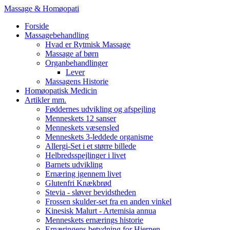
Massage & Homøopati
Forside
Massagebehandling
Hvad er Rytmisk Massage
Massage af børn
Organbehandlinger
Lever
Massagens Historie
Homøopatisk Medicin
Artikler mm.
Føddernes udvikling og afspejling
Menneskets 12 sanser
Menneskets væsensled
Menneskets 3-leddede organisme
Allergi-Set i et større billede
Helbredsspejlinger i livet
Barnets udvikling
Ernæring igennem livet
Glutenfri Knækbrød
Stevia - sløver bevidstheden
Frossen skulder-set fra en anden vinkel
Kinesisk Malurt - Artemisia annua
Menneskets ernærings historie
Ernæringens betydning for Hjernen