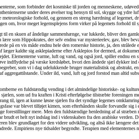
ementerne, som forbinder det kosmiske til jorden og menneskene, udø
t athenienserne under deres øvelser tog hensyn til sol, skygge og ydre lu
se meteorologiske forhold, og gennem en streng hærdning af legemet, d
ningen om, hvor meget legemsplejens form virker på legemets forhold til
t til en skuen af åndelige sammenhænge, var lukkede, bliver den gamle 
lære som Hippokrates, der selv endnu var mysterieelev, gav, blev beva
de på en vis måde endnu hele den romerske historie, ja, den strålede e
f læger kaldte sig asklepiaderne efter Asklepios for dermed, at dokumen
rbejdet. Elementerne varme, luft og vand, og også jord, spiller endnu en
t øve indflydelse på væske kredsløbet, hvori den åndede sjæl dykker in
egreber, som vi i dag udelukkende bruger materialistisk og abstrakt, 
af aggregattilstande. Under ild, vand, luft og jord forstod man altid su
omberne en fuldstændig vending i det almindelige historiske- og kultur
ælen, som ud fra kraften i Kristi efterfølgelse tilstræbte foreningen me
 trang til, igen at kunne løsne sjælen fra det syndige legemes omklamrin
ase var blevet tilføjet kimen, som efterhånden skulle forvandle sig i 
ge forestillinger mere. Men den fuldstændige henledning af al stræben 
var brudt et helt nyt indslag ind i videnskaben fra den arabiske verden
lderen blev grundlaget for den videre udvikling, og altså ikke længere d
drede. Empiriens nye tidsalder begyndte. Terapien med elementernes natu