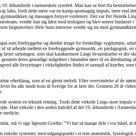
g 19. århundrede i menneskets synsfelt. Man kan se bort fra bestræbe
ig Jahn, fordi dette mere var en kamp-sportsagtig impuls, mere end det 
 gymnastikken og massagen fornyet verdensry. Det var Per Henrik Lin
ræstesøn, vendte han sig først mod teologien og blev senere huslærer i 
ennem fægteøvelser. Hele hans interesse vendte sig nu mod gymnastikken
også som forebyggelse og direkte terapi for forskellige sygdomme, uda
 af sit arbejde mellem en forebyggende gymnastik, en pædagogisk, en 
læser sætningen, som skal karakterisere Lings livsanskuelse er der skr
ennem deres gensidige indgriben i hinanden fører til en åbenbaring af
ved alle livsytringer i virkeligheden findes et samspil af kræfter, som
dste efterklang, som af en glemt melodi. Efter overvindelse af de stør
. Elever fra alle lande kom til Sverige for at lære der. Gennem 26 år virk
b.
rede system en teknisk retning. Trods dette virkede Lings store impuls 
e. Han virkede i den anden halvdel af det 19. århundrede i Amsterdam o
e medicin.
stisk, må vi sige ligesom Goethe; ”Vi har så mange dele i vor hånd, at d
ets enkelte systemer, med udgangspunkt i et rent anatomisk, fysiologi