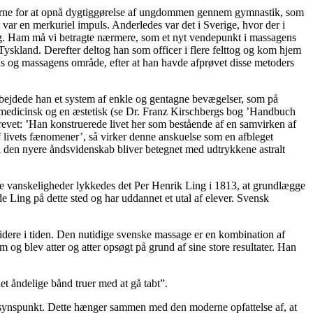
lserne for at opnå dygtiggørelse af ungdommen gennem gymnastik, som
var en merkuriel impuls. Anderledes var det i Sverige, hvor der i
g. Ham må vi betragte nærmere, som et nyt vendepunkt i massagens
Tyskland. Derefter deltog han som officer i flere felttog og kom hjem
s og massagens område, efter at han havde afprøvet disse metoders
rbejdede han et system af enkle og gentagne bevægelser, som på
medicinsk og en æstetisk (se Dr. Franz Kirschbergs bog ’Handbuch
evet: ’Han konstruerede livet her som bestående af en samvirken af
 livets fænomener’, så virker denne anskuelse som en afbleget
 i den nyere åndsvidenskab bliver betegnet med udtrykkene astralt
ste vanskeligheder lykkedes det Per Henrik Ling i 1813, at grundlægge
ede Ling på dette sted og har uddannet et utal af elever. Svensk
videre i tiden. Den nutidige svenske massage er en kombination af
g blev atter og atter opsøgt på grund af sine store resultater. Han
et åndelige bånd truer med at gå tabt”.
sk synspunkt. Dette hænger sammen med den moderne opfattelse af, at