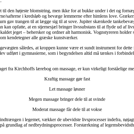
.
 det til den højeste blomstring, men ikke for at bukke under i det og fo
rne/safterne i kredsløb og bevæge lemmerne efter himlens love. Græke
 gav trangen til at lægge sig til at sove. Jupiter skænkede tankebevægel
n kan opfatte, at en stjernesjæl bringer livssubstans til at flyde ud af
 kaldet jeget – behersker og ordner alt harmonisk. Vognstyreren holder si
 som kendetegner alle græske kunstværker.
ligevægten således, at kroppen kunne være et sundt instrument for det
ev udført i gymnasierne, som i begyndelsen altid må tænkes i forbindel
 taget fra Kirchhoffs lærebog om massage, er kun virkeligt forståelige 
Kraftig massage gør fast
Let massage løsner
Megen massage bringer dele til at svinde
Moderat massage får dele til at vokse
indtrængen i legemet, vækker de ubevidste livsprocesser indefra, nøja
på grundlag af nedbrydningsprocesser. Forstærkning af legemsbevidsthe