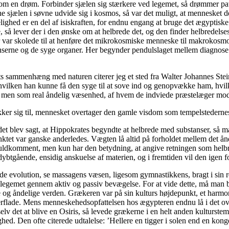
 som en drøm. Forbinder sjælen sig stærkere ved legemet, så drømmer p
sjælen i søvne udvide sig i kosmos, så var det muligt, at mennesket d
ighed er en del af isiskraften, for endnu engang at bruge det ægyptis
 så lever der i den ønske om at helbrede det, og den finder helbredelses
r var skolede til at henføre det mikrokosmiske menneske til makrokosmo
rne og de syge organer. Her begynder pendulslaget mellem diagnose og
ts sammenhæng med naturen citerer jeg et sted fra Walter Johannes Stei
ilken han kunne få den syge til at sove ind og genopvække ham, hvilket
nen, men som real åndelig væsenhed, af hvem de indviede præstelæger mo
kker sig til, mennesket overtager den gamle visdom som tempelstedernes
det blev sagt, at Hippokrates begyndte at helbrede med substanser, så må
nktet var ganske anderledes. Vægten lå altid på forholdet mellem det ånd
 fuldkomment, men kun har den betydning, at angive retningen som hel
ybtgående, ensidig anskuelse af materien, og i fremtiden vil den igen fo
de evolution, se massagens væsen, ligesom gymnastikkens, bragt i sin r
 legemet gennem aktiv og passiv bevægelse. For at vide dette, må man
ske og åndelige verden. Grækeren var på sin kulturs højdepunkt, et ha
rflade. Mens menneskehedsopfattelsen hos ægypteren endnu lå i det overs
selv det at blive en Osiris, så levede grækerne i en helt anden kultu
ghed. Den ofte citerede udtalelse: ’Hellere en tigger i solen end en kon