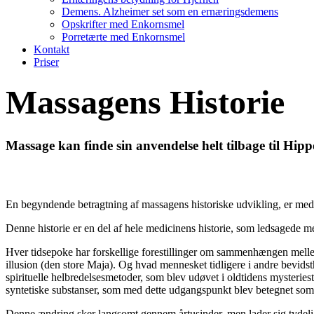
Demens. Alzheimer set som en ernæringsdemens
Opskrifter med Enkornsmel
Porretærte med Enkornsmel
Kontakt
Priser
Massagens Historie
Massage kan finde sin anvendelse helt tilbage til Hippo
En begyndende betragtning af massagens historiske udvikling, er med
Denne historie er en del af hele medicinens historie, som ledsagede
Hver tidsepoke har forskellige forestillinger om sammenhængen melle
illusion (den store Maja). Og hvad mennesket tidligere i andre bevids
spirituelle helbredelsesmetoder, som blev udøvet i oldtidens mysteriest
syntetiske substanser, som med dette udgangspunkt blev betegnet som 
Denne ændring sker langsomt gennem årtusinder, men lader sig tydelig