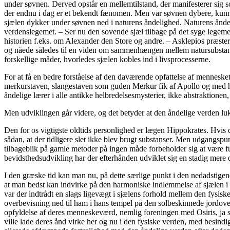
under søvnen. Derved opstår en mellemtilstand, der manifesterer sig
der endnu i dag er et bekendt fænomen. Men var søvnen dybere, kunne 
sjælen dykker under søvnen ned i naturens åndelighed. Naturens åndel
verdenslegemet. – Ser nu den sovende sjæl tilbage på det syge legeme,
historien f.eks. om Alexander den Store og andre. – Asklepios præste
og nåede således til en viden om sammenhængen mellem natursubstanse
forskellige måder, hvorledes sjælen kobles ind i livsprocesserne.
For at få en bedre forståelse af den daværende opfattelse af menneske
merkurstaven, slangestaven som guden Merkur fik af Apollo og med hv
åndelige lærer i alle antikke helbredelsesmysterier, ikke abstraktio
Men udviklingen går videre, og det betyder at den åndelige verden lu
Den for os vigtigste oldtids personlighed er lægen Hippokrates. Hvis 
sådan, at der tidligere slet ikke blev brugt substanser. Men udgangspu
tilbageblik på gamle metoder på ingen måde forbeholder sig at være
bevidsthedsudvikling har der efterhånden udviklet sig en stadig mere d
I den græske tid kan man nu, på dette særlige punkt i den nedadstigen
at man bedst kan indvirke på den harmoniske indlemmelse af sjælen i
var der indtrådt en slags ligevægt i sjælens forhold mellem den fysi
overbevisning ned til ham i hans tempel på den solbeskinnede jordove
opfyldelse af deres menneskeværd, nemlig foreningen med Osiris, ja 
ville lade deres ånd virke her og nu i den fysiske verden, med besindi