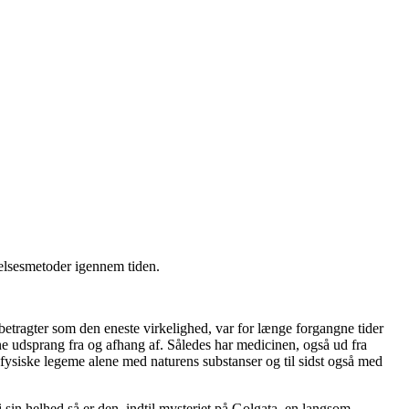
elsesmetoder igennem tiden.
tragter som den eneste virkelighed, var for længe forgangne tider
ne udsprang fra og afhang af. Således har medicinen, også ud fra
t fysiske legeme alene med naturens substanser og til sidst også med
in helhed så er den, indtil mysteriet på Golgata, en langsom