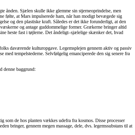
rnægte ånden. Sjælen skulle ikke glemme sin stjerneoprindelse, men
rne følte, at Mars impulserede ham, når han modigt bevægede sig
se og den plastiske kraft. Således er det ikke forunderligt, at den
 livsvæskerne og antage guddommelige former. Grækerne bringer altid
ne heste fast i tøjlerne. Det åndeligt–sjælelige skænker det, hvad
te folks daværende kulturopgave. Legemsplejen gennem aktiv og passiv
se med tempelstederne. Selvfølgelig emanciperede den sig senere fra
med denne baggrund:
gtig som de hos planten vækkes udefra fra kosmos. Disse processer
den bringer, gennem megen massage, dele, dvs. legemssubstans til at