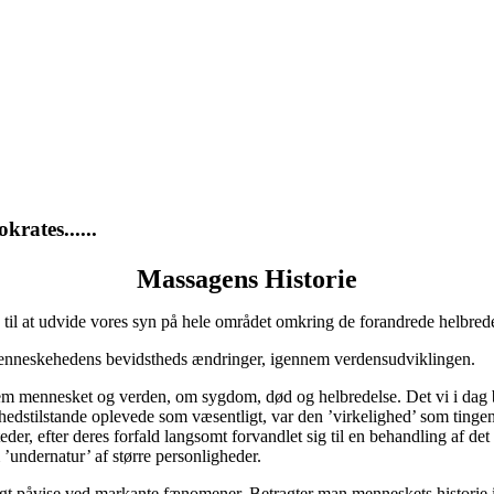
krates......
Massagens Historie
 til at udvide vores syn på hele området omkring de forandrede helbred
 menneskehedens bevidstheds ændringer, igennem verdensudviklingen.
m mennesket og verden, om sygdom, død og helbredelse. Det vi i dag be
thedstilstande oplevede som væsentligt, var den ’virkelighed’ som tinge
eder, efter deres forfald langsomt forvandlet sig til en behandling af de
’undernatur’ af større personligheder.
t påvise ved markante fænomener. Betragter man menneskets historie i s