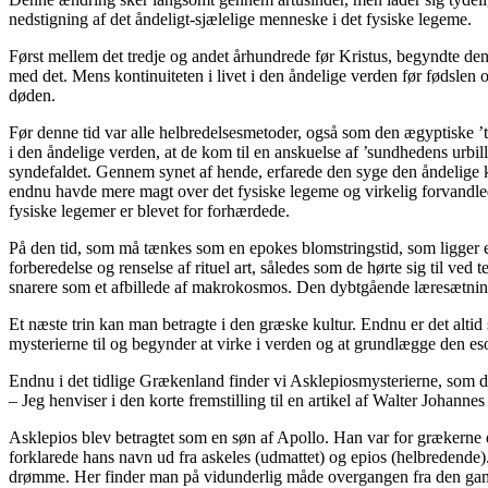
nedstigning af det åndeligt-sjælelige menneske i det fysiske legeme.
Først mellem det tredje og andet århundrede før Kristus, begyndte de
med det. Mens kontinuiteten i livet i den åndelige verden før fødslen
døden.
Før denne tid var alle helbredelsesmetoder, også som den ægyptiske ’
i den åndelige verden, at de kom til en anskuelse af ’sundhedens urbil
syndefaldet. Gennem synet af hende, erfarede den syge den åndelige k
endnu havde mere magt over det fysiske legeme og virkelig forvandled
fysiske legemer er blevet for forhærdede.
På den tid, som må tænkes som en epokes blomstringstid, som ligger e
forberedelse og renselse af rituel art, således som de hørte sig til 
snarere som et afbillede af makrokosmos. Den dybtgående læresætning
Et næste trin kan man betragte i den græske kultur. Endnu er det alti
mysterierne til og begynder at virke i verden og at grundlægge den es
Endnu i det tidlige Grækenland finder vi Asklepiosmysterierne, som der
– Jeg henviser i den korte fremstilling til en artikel af Walter Johannes
Asklepios blev betragtet som en søn af Apollo. Han var for grækerne e
forklarede hans navn ud fra askeles (udmattet) og epios (helbredende).
drømme. Her finder man på vidunderlig måde overgangen fra den gamle 