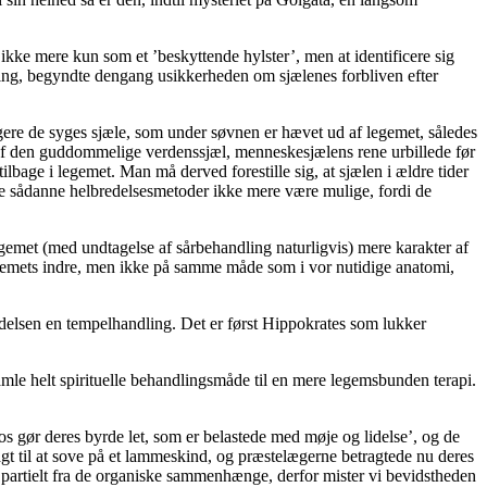
kke mere kun som et ’beskyttende hylster’, men at identificere sig
sning, begyndte dengang usikkerheden om sjælenes forbliven efter
gere de syges sjæle, som under søvnen er hævet ud af legemet, således
et af den guddommelige verdenssjæl, menneskesjælens rene urbillede før
age i legemet. Man må derved forestille sig, at sjælen i ældre tider
lle sådanne helbredelsesmetoder ikke mere være mulige, fordi de
gemet (med undtagelse af sårbehandling naturligvis) mere karakter af
legemets indre, men ikke på samme måde som i vor nutidige anatomi,
edelsen en tempelhandling. Det er først Hippokrates som lukker
gamle helt spirituelle behandlingsmåde til en mere legemsbunden terapi.
s gør deres byrde let, som er belastede med møje og lidelse’, og de
agt til at sove på et lammeskind, og præstelægerne betragtede nu deres
partielt fra de organiske sammenhænge, derfor mister vi bevidstheden