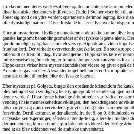
Grækerne med deres væske/saftlære og den aristoteliske lære om el
disse kosmiske elementers indflydelse. Rudolf Steiner viser hen til, a
åbner sig mod den ydre verden; spartanerne derimod iagttog ikke dis
ofte dybsindige naturer. Disse forskelle kaster et lys over kendsger
Efter at mysterierne, i hvilke menneskene endnu ikke kunne blive brag
ganske langsomt behandlingsområdet af det fysiske legeme alene. Den 
guddommelige ry og hans store elevers ry. Hippokrates viden impulsere
frugtbar jord. Der virkede overvejende græske læger. En stor gruppe a
bibeholdt os frem til i dag, hvor detaljerne i Hippokrates lære er uda
indre renselse) og åreladning er foranstaltninger, som anvendes for a
Hippokrates virker hans mysteriekundskaber videre og giver også de b
Aristoteles gav sin elev Alexander noget helt andet end vor opfattelse 
kosmisk entitet til jorden eller det fysiske legeme.
Efter mysteriet på Golgata, bragte den opstående kristendom fra katak
blev betragtet som syndigt og hele tyngdepunktet vendte sig igen mod sj
denne verden’. Disse første kristelige århundreder var fyldt af en stor
vending i hele menneskehedsudviklingen, den nedadstigende udviklingsf
tids martyrer og dødsovervindere, gør vi os i dag ingen sammenligneli
forsvinde. Dertil kommer, at der allerede fra det 8. og 9. århundrede 
af fysiske kendsgerninger, således at det døde lig, allerede i middela
dermed endt og kun en tynd strøm løb endnu videre i det forrige århun
med at de blev uddannet ved de arabiske universiteter.