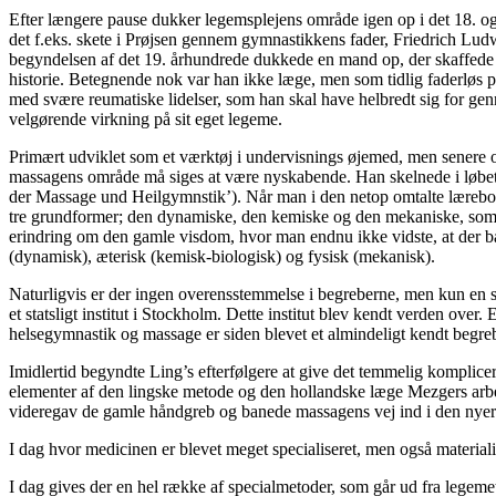
Efter længere pause dukker legemsplejens område igen op i det 18. o
det f.eks. skete i Prøjsen gennem gymnastikkens fader, Friedrich Ludw
begyndelsen af det 19. århundrede dukkede en mand op, der skaffede
historie. Betegnende nok var han ikke læge, men som tidlig faderløs p
med svære reumatiske lidelser, som han skal have helbredt sig for g
velgørende virkning på sit eget legeme.
Primært udviklet som et værktøj i undervisnings øjemed, men senere 
massagens område må siges at være nyskabende. Han skelnede i løbet
der Massage und Heilgymnstik’). Når man i den netop omtalte lærebog 
tre grundformer; den dynamiske, den kemiske og den mekaniske, som g
erindring om den gamle visdom, hvor man endnu ikke vidste, at der bag
(dynamisk), æterisk (kemisk-biologisk) og fysisk (mekanisk).
Naturligvis er der ingen overensstemmelse i begreberne, men kun en si
et statsligt institut i Stockholm. Dette institut blev kendt verden over
helsegymnastik og massage er siden blevet et almindeligt kendt begre
Imidlertid begyndte Ling’s efterfølgere at give det temmelig komplice
elementer af den lingske metode og den hollandske læge Mezgers arbejd
videregav de gamle håndgreb og banede massagens vej ind i den nyer
I dag hvor medicinen er blevet meget specialiseret, men også materiali
I dag gives der en hel række af specialmetoder, som går ud fra legem