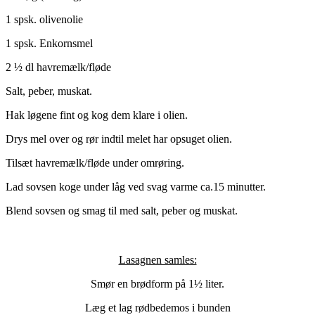
1 spsk. olivenolie
1 spsk. Enkornsmel
2 ½ dl havremælk/fløde
Salt, peber, muskat.
Hak løgene fint og kog dem klare i olien.
Drys mel over og rør indtil melet har opsuget olien.
Tilsæt havremælk/fløde under omrøring.
Lad sovsen koge under låg ved svag varme ca.15 minutter.
Blend sovsen og smag til med salt, peber og muskat.
Lasagnen samles:
Smør en brødform på 1½ liter.
Læg et lag rødbedemos i bunden