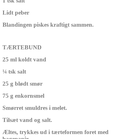
1 tsk salt
Lidt peber
Blandingen piskes kraftigt sammen.
TÆRTEBUND
25 ml koldt vand
¼ tsk salt
25 g blødt smør
75 g enkornsmel
Smørret smuldres i melet.
Tilsæt vand og salt.
Æltes, trykkes ud i tærteformen foret med
bagepapir.