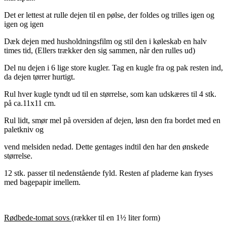
Det er lettest at rulle dejen til en pølse, der foldes og trilles igen og
igen og igen
Dæk dejen med husholdningsfilm og stil den i køleskab en halv
times tid, (Ellers trækker den sig sammen, når den rulles ud)
Del nu dejen i 6 lige store kugler. Tag en kugle fra og pak resten ind,
da dejen tørrer hurtigt.
Rul hver kugle tyndt ud til en størrelse, som kan udskæres til 4 stk.
på ca.11x11 cm.
Rul lidt, smør mel på oversiden af dejen, løsn den fra bordet med en
paletkniv og
vend melsiden nedad. Dette gentages indtil den har den ønskede
størrelse.
12 stk. passer til nedenstående fyld. Resten af pladerne kan fryses
med bagepapir imellem.
Rødbede-tomat sovs
(rækker til en 1½ liter form)