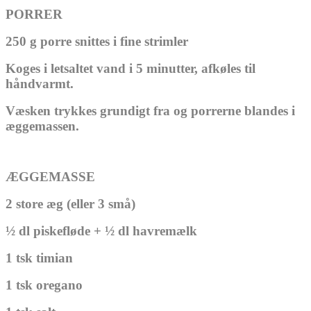
PORRER
250 g porre snittes i fine strimler
Koges i letsaltet vand i 5 minutter, afkøles til
håndvarmt.
Væsken trykkes grundigt fra og porrerne blandes i
æggemassen.
ÆGGEMASSE
2 store æg (eller 3 små)
½ dl piskefløde + ½ dl havremælk
1 tsk timian
1 tsk oregano